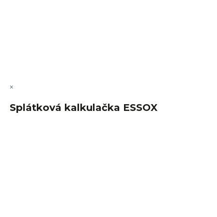
Vytvořil Shoptet Premium
Copyright 2026
FajnSpánek.cz
. Všechna práva vyhrazena.
Upravit nastavení cookies
×
Splátková kalkulačka ESSOX