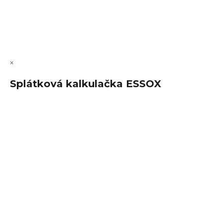
Copyright 2026
FajnSpánek.cz
. Všechna práva vyhrazena.
Upravit nastavení cookies
×
Splátková kalkulačka ESSOX