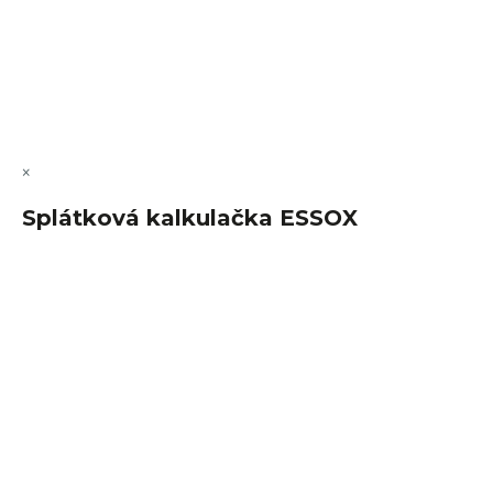
Vytvořil Shoptet Premium
Copyright 2026
FajnSpánek.cz
. Všechna práva vyhrazena.
Upravit nastavení cookies
×
Splátková kalkulačka ESSOX