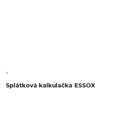
VÝMĚNA • VRACENÍ • REKLAMACE • SERVIS
Vytvořil Shoptet Premium
Copyright 2026
FajnSpánek.cz
. Všechna práva vyhrazena.
Upravit nastavení cookies
×
Splátková kalkulačka ESSOX