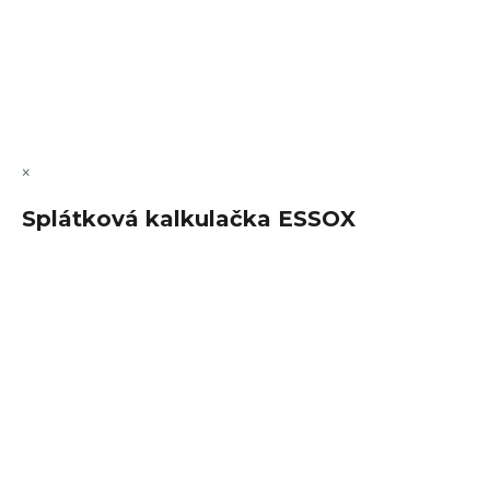
Vytvořil Shoptet Premium
Copyright 2026
FajnSpánek.cz
. Všechna práva vyhrazena.
Upravit nastavení cookies
×
Splátková kalkulačka ESSOX